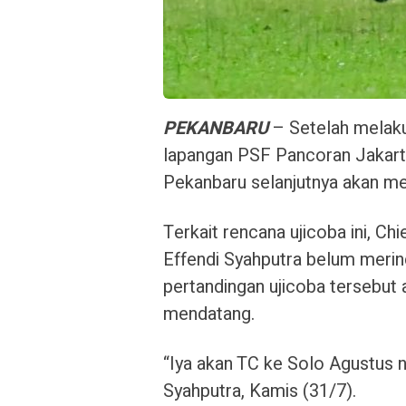
PEKANBARU
– Setelah melaku
lapangan PSF Pancoran Jakarta
Pekanbaru selanjutnya akan men
Terkait rencana ujicoba ini, C
Effendi Syahputra belum merinc
pertandingan ujicoba tersebut
mendatang.
“Iya akan TC ke Solo Agustus ni
Syahputra, Kamis (31/7).