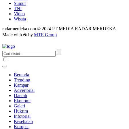
Sumut
TNI
Video
Wisata
radarmerdeka.com © 2024 PT MEDIA RADAR MERDEKA
Made with ☕ by
MTE Group
Beranda
Trending
Kampar
Advertorial
Daerah
Ekonomi
Galeri
Hukrim
Infotorial
Kesehatan
Korupsi