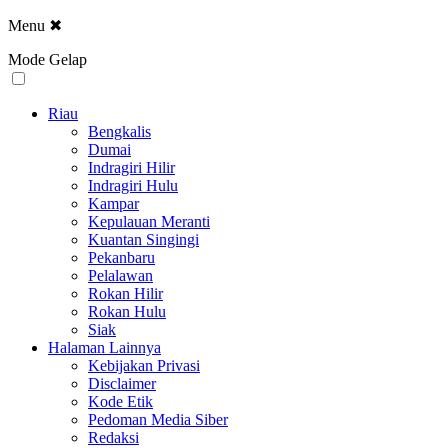
Menu
✖
Mode Gelap
Riau
Bengkalis
Dumai
Indragiri Hilir
Indragiri Hulu
Kampar
Kepulauan Meranti
Kuantan Singingi
Pekanbaru
Pelalawan
Rokan Hilir
Rokan Hulu
Siak
Halaman Lainnya
Kebijakan Privasi
Disclaimer
Kode Etik
Pedoman Media Siber
Redaksi