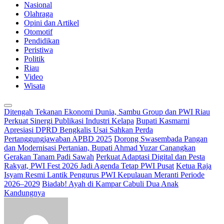
Nasional
Olahraga
Opini dan Artikel
Otomotif
Pendidikan
Peristiwa
Politik
Riau
Video
Wisata
Ditengah Tekanan Ekonomi Dunia, Sambu Group dan PWI Riau
Perkuat Sinergi Publikasi Industri Kelapa
Bupati Kasmarni
Apresiasi DPRD Bengkalis Usai Sahkan Perda
Pertanggungjawaban APBD 2025
Dorong Swasembada Pangan
dan Modernisasi Pertanian, Bupati Ahmad Yuzar Canangkan
Gerakan Tanam Padi Sawah
Perkuat Adaptasi Digital dan Pesta
Rakyat, PWI Fest 2026 Jadi Agenda Tetap PWI Pusat
Ketua Raja
Isyam Resmi Lantik Pengurus PWI Kepulauan Meranti Periode
2026–2029
Biadab! Ayah di Kampar Cabuli Dua Anak
Kandungnya