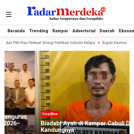
Beranda
Beranda
Trending
Trending
Kampar
Kampar
Advertorial
Advertorial
Daerah
Daerah
Ekono
Ekono
dan PWI Riau Perkuat Sinergi Publikasi Industri Kelapa
Bupati Kasmarni Ap
Headline
Biadab! Ayah di Kampar Cabuli Dua Anak
Kandungnya