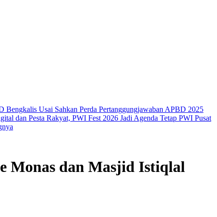
RD Bengkalis Usai Sahkan Perda Pertanggungjawaban APBD 2025
igital dan Pesta Rakyat, PWI Fest 2026 Jadi Agenda Tetap PWI Pusat
gnya
 Monas dan Masjid Istiqlal