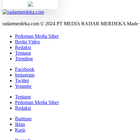
radarmerdeka.com © 2024 PT MEDIA RADAR MERDEKA Made 
Pedoman Media Siber
Berita Video
Redaksi
Tentang
Trending
Facebook
Instagram
Twitter
Youtube
Tentang
Pedoman Media Siber
Redaksi
Bantuan
Iklan
Karir