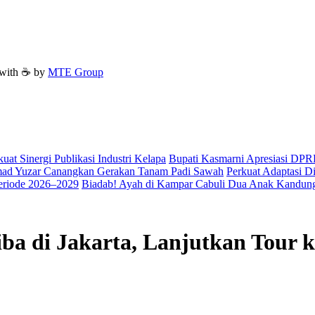
with ☕ by
MTE Group
t Sinergi Publikasi Industri Kelapa
Bupati Kasmarni Apresiasi DP
hmad Yuzar Canangkan Gerakan Tanam Padi Sawah
Perkuat Adaptasi D
eriode 2026–2029
Biadab! Ayah di Kampar Cabuli Dua Anak Kandun
 di Jakarta, Lanjutkan Tour ke