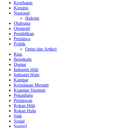
Kesehatan
Korupsi
Nasional
Hukrim
Olahraga
Otomotif
Pendidikan
Peristiwa
Politik
Opini dan Artikel
Riau
Bengkalis
Dumai
Indragiri Hilir
Indragiri Hulu
Kampar
Kepulauan Meranti
Kuantan Singingi
Pekanbaru
Pelalawan
Rokan Hilir
Rokan Hulu
Siak
Sosial
Sumsel