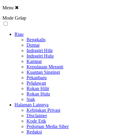
Menu
✖
Mode Gelap
Riau
Bengkalis
Dumai
Indragiri Hilir
Indragiri Hulu
Kampar
Kepulauan Meranti
Kuantan Singingi
Pekanbaru
Pelalawan
Rokan Hilir
Rokan Hulu
Siak
Halaman Lainnya
Kebijakan Privasi
Disclaimer
Kode Etik
Pedoman Media Siber
Redaksi