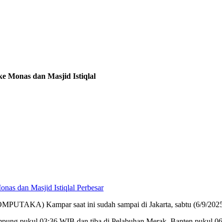
 Monas dan Masjid Istiqlal
Perbesar
UTAKA) Kampar saat ini sudah sampai di Jakarta, sabtu (6/9/2025
pung pukul 03:36 WIB dan tiba di Pelabuhan Merak, Banten pukul 0