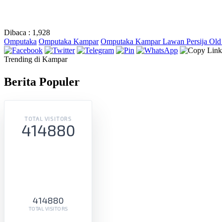
Dibaca :
1,928
Omputaka
Omputaka Kampar
Omputaka Kampar Lawan Persija Old 
Trending di Kampar
Berita Populer
TOTAL VISITORS
414880
414880
TOTAL VISITORS