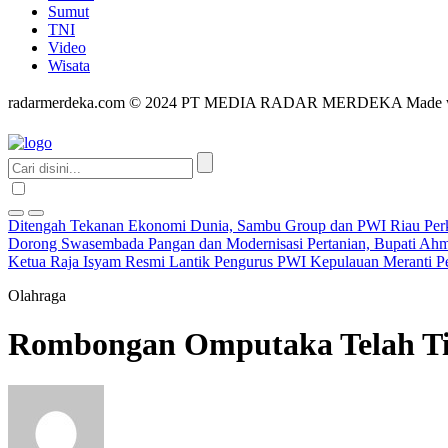
Sumut
TNI
Video
Wisata
radarmerdeka.com © 2024 PT MEDIA RADAR MERDEKA Made 
Ditengah Tekanan Ekonomi Dunia, Sambu Group dan PWI Riau Perkua
Dorong Swasembada Pangan dan Modernisasi Pertanian, Bupati A
Ketua Raja Isyam Resmi Lantik Pengurus PWI Kepulauan Meranti P
Olahraga
Rombongan Omputaka Telah Tiba