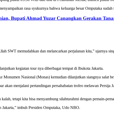
menyampaikan rasa syukurnya bahwa keluarga besar Omputaka sudah ti
anian, Bupati Ahmad Yuzar Canangkan Gerakan Tan
 Allah SWT memudahkan dan melancarkan perjalanan kita,” ujarnya sin
jutkan kegiatan tour nya diberbagai tempat di Ibukota Jakarta.
ke Monumen Nasional (Monas) kemudian dilanjutkan siangnya salat berj
kan menjalani pertandingan persahabatan trofeo melawan Persija Jak
n kalah, tetapi kita bisa menyambung silahturahmi dengan pemain-pem
an Jakarta,” imbuh Presiden Omputaka, Udo NBO.