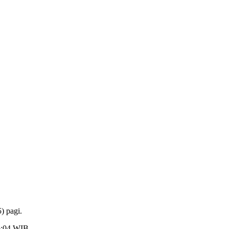
) pagi.
6:04 WIB.