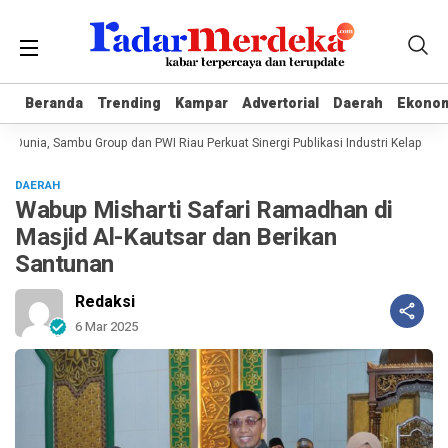
Beranda
Beranda
Trending
Trending
Kampar
Kampar
Advertorial
Advertorial
Daerah
Daerah
Ekono
Ekono
Dunia, Sambu Group dan PWI Riau Perkuat Sinergi Publikasi Industri Kelapa
DAERAH
Wabup Misharti Safari Ramadhan di
Masjid Al-Kautsar dan Berikan
Santunan
Redaksi
6 Mar 2025