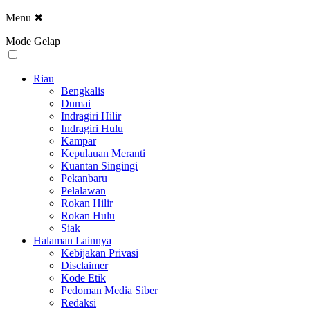
Menu
✖
Mode Gelap
Riau
Bengkalis
Dumai
Indragiri Hilir
Indragiri Hulu
Kampar
Kepulauan Meranti
Kuantan Singingi
Pekanbaru
Pelalawan
Rokan Hilir
Rokan Hulu
Siak
Halaman Lainnya
Kebijakan Privasi
Disclaimer
Kode Etik
Pedoman Media Siber
Redaksi