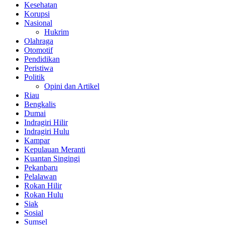
Kesehatan
Korupsi
Nasional
Hukrim
Olahraga
Otomotif
Pendidikan
Peristiwa
Politik
Opini dan Artikel
Riau
Bengkalis
Dumai
Indragiri Hilir
Indragiri Hulu
Kampar
Kepulauan Meranti
Kuantan Singingi
Pekanbaru
Pelalawan
Rokan Hilir
Rokan Hulu
Siak
Sosial
Sumsel