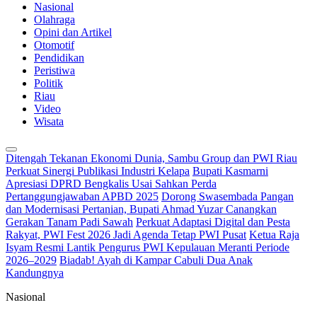
Nasional
Olahraga
Opini dan Artikel
Otomotif
Pendidikan
Peristiwa
Politik
Riau
Video
Wisata
Ditengah Tekanan Ekonomi Dunia, Sambu Group dan PWI Riau
Perkuat Sinergi Publikasi Industri Kelapa
Bupati Kasmarni
Apresiasi DPRD Bengkalis Usai Sahkan Perda
Pertanggungjawaban APBD 2025
Dorong Swasembada Pangan
dan Modernisasi Pertanian, Bupati Ahmad Yuzar Canangkan
Gerakan Tanam Padi Sawah
Perkuat Adaptasi Digital dan Pesta
Rakyat, PWI Fest 2026 Jadi Agenda Tetap PWI Pusat
Ketua Raja
Isyam Resmi Lantik Pengurus PWI Kepulauan Meranti Periode
2026–2029
Biadab! Ayah di Kampar Cabuli Dua Anak
Kandungnya
Nasional