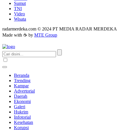
Sumut
TNI
Video
Wisata
radarmerdeka.com © 2024 PT MEDIA RADAR MERDEKA
Made with ☕ by
MTE Group
Beranda
Trending
Kampar
Advertorial
Daerah
Ekonomi
Galeri
Hukrim
Infotorial
Kesehatan
Korupsi