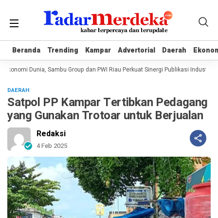
Beranda
Beranda
Trending
Trending
Kampar
Kampar
Advertorial
Advertorial
Daerah
Daerah
Ekono
Ekono
Ekonomi Dunia, Sambu Group dan PWI Riau Perkuat Sinergi Publikasi Industri Ke
DAERAH
Satpol PP Kampar Tertibkan Pedagang
yang Gunakan Trotoar untuk Berjualan
Redaksi
4 Feb 2025