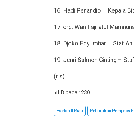
16. Hadi Penandio – Kepala Bi
17. drg. Wan Fajriatul Mamnuna
18. Djoko Edy Imbar – Staf Ahl
19. Jenri Salmon Ginting – Staf
(rls)
Dibaca :
230
Eselon II Riau
Pelantikan Pemprov R