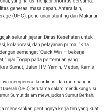
nal, yang harus menjadi prioritas bersama,
tas generasi masa depan. Antara lain,
erage (UHC), penurunan stunting dan Makanan
jak seluruh jajaran Dinas Kesehatan untuk
i, kolaborasi, dan pelayanan prima. “Kita
 dengan semangat ‘Quick Win’ – bekerja
pat,” ujar Togap pada pertemuan yang
inkes Sumut, Jalan HM Yamin, Medan, Kamis
 upaya mempererat koordinasi dan membangun
at Daerah (OPD), terutama dalam mendukung visi
bernur Sumut dalam mewujudkan Sumut Berkah.
ga menekankan pentingnya kerja tim yang kuat