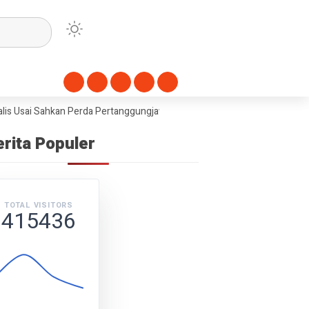
 Usai Sahkan Perda Pertanggungjawaban APBD 2025
Dorong Swasembad
erita Populer
TOTAL VISITORS
415436