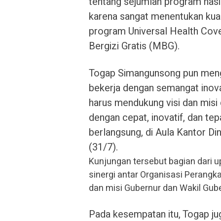
tentang sejumlah program nasio
karena sangat menentukan kuali
program Universal Health Cov
Bergizi Gratis (MBG).
Togap Simangunsong pun menga
bekerja dengan semangat inovas
harus mendukung visi dan misi
dengan cepat, inovatif, dan te
berlangsung, di Aula Kantor D
(31/7).
Kunjungan tersebut bagian dari
sinergi antar Organisasi Perangk
dan misi Gubernur dan Wakil Gu
Pada kesempatan itu, Togap ju