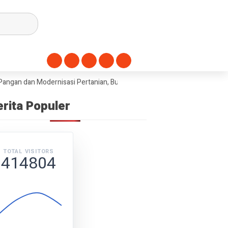
an Modernisasi Pertanian, Bupati Ahmad Yuzar Canangkan Gerakan T
erita Populer
TOTAL VISITORS
414804