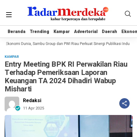
Beranda
Beranda
Trending
Trending
Kampar
Kampar
Advertorial
Advertorial
Daerah
Daerah
Ekono
Ekono
 Ekonomi Dunia, Sambu Group dan PWI Riau Perkuat Sinergi Publikasi Industri K
KAMPAR
Entry Meeting BPK RI Perwakilan Riau
Terhadap Pemeriksaan Laporan
Keuangan TA 2024 Dihadiri Wabup
Misharti
Redaksi
11 Apr 2025