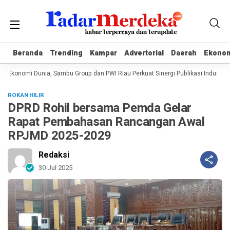
Beranda
Beranda
Trending
Trending
Kampar
Kampar
Advertorial
Advertorial
Daerah
Daerah
Ekono
Ekono
 Ekonomi Dunia, Sambu Group dan PWI Riau Perkuat Sinergi Publikasi Industri K
ROKAN HILIR
DPRD Rohil bersama Pemda Gelar
Rapat Pembahasan Rancangan Awal
RPJMD 2025-2029
Redaksi
30 Jul 2025