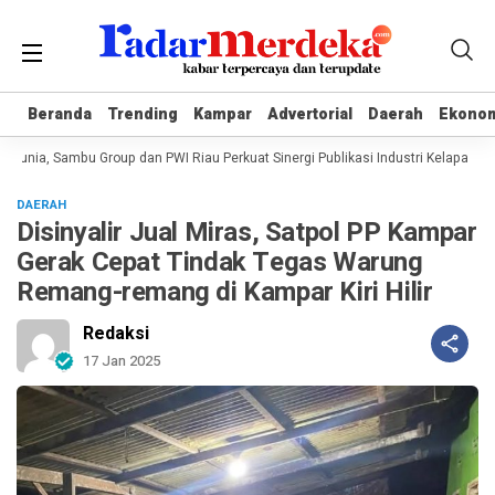
Beranda
Beranda
Trending
Trending
Kampar
Kampar
Advertorial
Advertorial
Daerah
Daerah
Ekono
Ekono
unia, Sambu Group dan PWI Riau Perkuat Sinergi Publikasi Industri Kelapa
B
DAERAH
Disinyalir Jual Miras, Satpol PP Kampar
Gerak Cepat Tindak Tegas Warung
Remang-remang di Kampar Kiri Hilir
Redaksi
17 Jan 2025