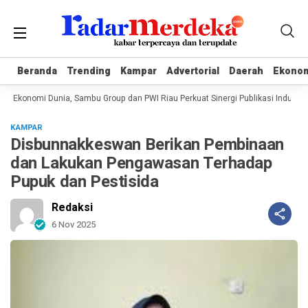
Beranda
Beranda
Trending
Trending
Kampar
Kampar
Advertorial
Advertorial
Daerah
Daerah
Ekono
Ekono
n Ekonomi Dunia, Sambu Group dan PWI Riau Perkuat Sinergi Publikasi Industri K
KAMPAR
Disbunnakkeswan Berikan Pembinaan
dan Lakukan Pengawasan Terhadap
Pupuk dan Pestisida
Redaksi
6 Nov 2025