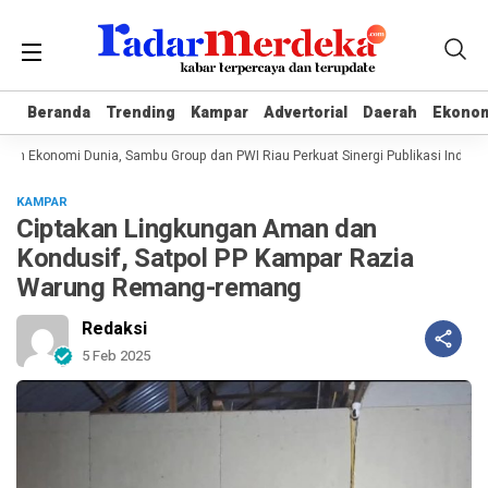
Beranda
Beranda
Trending
Trending
Kampar
Kampar
Advertorial
Advertorial
Daerah
Daerah
Ekono
Ekono
an Ekonomi Dunia, Sambu Group dan PWI Riau Perkuat Sinergi Publikasi Industri
KAMPAR
Ciptakan Lingkungan Aman dan
Kondusif, Satpol PP Kampar Razia
Warung Remang-remang
Redaksi
5 Feb 2025