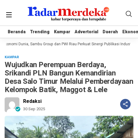
Beranda
Beranda
Trending
Trending
Kampar
Kampar
Advertorial
Advertorial
Daerah
Daerah
Ekono
Ekono
konomi Dunia, Sambu Group dan PWI Riau Perkuat Sinergi Publikasi Industri Kel
KAMPAR
Wujudkan Perempuan Berdaya,
Srikandi PLN Bangun Kemandirian
Desa Salo Timur Melalui Pemberdayaan
Kelompok Batik, Maggot & Lele
Redaksi
30 Sep 2025