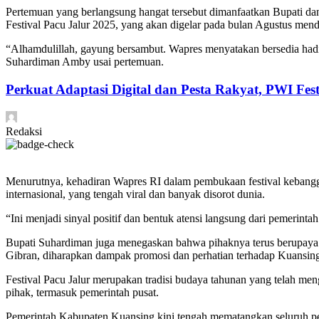
Pertemuan yang berlangsung hangat tersebut dimanfaatkan Bupati 
Festival Pacu Jalur 2025, yang akan digelar pada bulan Agustus men
“Alhamdulillah, gayung bersambut. Wapres menyatakan bersedia hadir
Suhardiman Amby usai pertemuan.
Perkuat Adaptasi Digital dan Pesta Rakyat, PWI Fe
Redaksi
Menurutnya, kehadiran Wapres RI dalam pembukaan festival kebangga
internasional, yang tengah viral dan banyak disorot dunia.
“Ini menjadi sinyal positif dan bentuk atensi langsung dari pemerin
Bupati Suhardiman juga menegaskan bahwa pihaknya terus berupaya 
Gibran, diharapkan dampak promosi dan perhatian terhadap Kuansin
Festival Pacu Jalur merupakan tradisi budaya tahunan yang telah men
pihak, termasuk pemerintah pusat.
Pemerintah Kabupaten Kuansing kini tengah mematangkan seluruh per