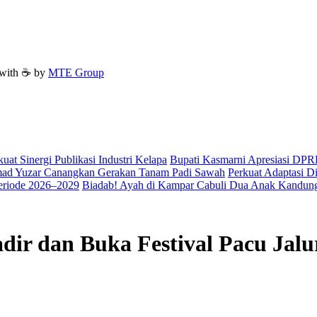
with ☕ by
MTE Group
t Sinergi Publikasi Industri Kelapa
Bupati Kasmarni Apresiasi DP
hmad Yuzar Canangkan Gerakan Tanam Padi Sawah
Perkuat Adaptasi D
eriode 2026–2029
Biadab! Ayah di Kampar Cabuli Dua Anak Kandun
ir dan Buka Festival Pacu Jalur