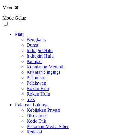
Menu
✖
Mode Gelap
Riau
Bengkalis
Dumai
Indragiri Hilir
Indragiri Hulu
Kampar
Kepulauan Meranti
Kuantan Singingi
Pekanbaru
Pelalawan
Rokan Hilir
Rokan Hulu
Siak
Halaman Lainnya
Kebijakan Privasi
Disclaimer
Kode Etik
Pedoman Media Siber
Redaksi