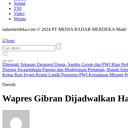
Sumut
TNI
Video
Wisata
radarmerdeka.com © 2024 PT MEDIA RADAR MERDEKA Made 
Ditengah Tekanan Ekonomi Dunia, Sambu Group dan PWI Riau Perkua
Dorong Swasembada Pangan dan Modernisasi Pertanian, Bupati A
Ketua Raja Isyam Resmi Lantik Pengurus PWI Kepulauan Meranti P
Daerah
Wapres Gibran Dijadwalkan Had