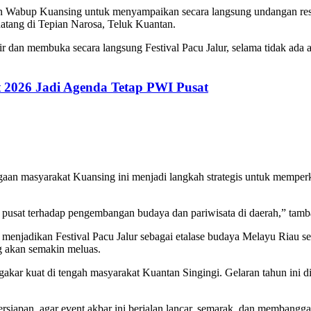
dan Wabup Kuansing untuk menyampaikan secara langsung undangan re
datang di Tepian Narosa, Teluk Kuantan.
 dan membuka secara langsung Festival Pacu Jalur, selama tidak ada 
st 2026 Jadi Agenda Tetap PWI Pusat
an masyarakat Kuansing ini menjadi langkah strategis untuk memperku
tah pusat terhadap pengembangan budaya dan pariwisata di daerah,” tam
menjadikan Festival Pacu Jalur sebagai etalase budaya Melayu Riau 
g akan semakin meluas.
gakar kuat di tengah masyarakat Kuantan Singingi. Gelaran tahun ini d
siapan, agar event akbar ini berjalan lancar, semarak, dan membangg