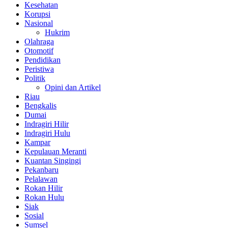
Kesehatan
Korupsi
Nasional
Hukrim
Olahraga
Otomotif
Pendidikan
Peristiwa
Politik
Opini dan Artikel
Riau
Bengkalis
Dumai
Indragiri Hilir
Indragiri Hulu
Kampar
Kepulauan Meranti
Kuantan Singingi
Pekanbaru
Pelalawan
Rokan Hilir
Rokan Hulu
Siak
Sosial
Sumsel