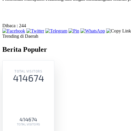
Dibaca :
244
Trending di Daerah
Berita Populer
TOTAL VISITORS
414674
414674
TOTAL VISITORS