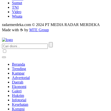
Sumut
TNI
Video
Wisata
radarmerdeka.com © 2024 PT MEDIA RADAR MERDEKA
Made with ☕ by
MTE Group
Beranda
Trending
Kampar
Advertorial
Daerah
Ekonomi
Galeri
Hukrim
Infotorial
Kesehatan
Korupsi