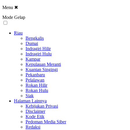
Menu
✖
Mode Gelap
Riau
Bengkalis
Dumai
Indragiri Hilir
Indragiri Hulu
Kampar
Kepulauan Meranti
Kuantan Singingi
Pekanbaru
Pelalawan
Rokan Hilir
Rokan Hulu
Siak
Halaman Lainnya
Kebijakan Privasi
Disclaimer
Kode Etik
Pedoman Media Siber
Redaksi