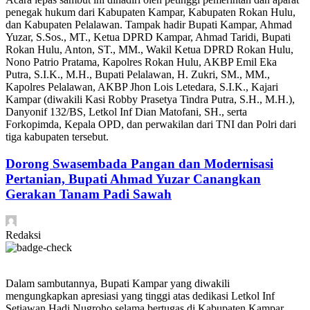
penegak hukum dari Kabupaten Kampar, Kabupaten Rokan Hulu,
dan Kabupaten Pelalawan. Tampak hadir Bupati Kampar, Ahmad
Yuzar, S.Sos., MT., Ketua DPRD Kampar, Ahmad Taridi, Bupati
Rokan Hulu, Anton, ST., MM., Wakil Ketua DPRD Rokan Hulu,
Nono Patrio Pratama, Kapolres Rokan Hulu, AKBP Emil Eka
Putra, S.I.K., M.H., Bupati Pelalawan, H. Zukri, SM., MM.,
Kapolres Pelalawan, AKBP Jhon Lois Letedara, S.I.K., Kajari
Kampar (diwakili Kasi Robby Prasetya Tindra Putra, S.H., M.H.),
Danyonif 132/BS, Letkol Inf Dian Matofani, SH., serta
Forkopimda, Kepala OPD, dan perwakilan dari TNI dan Polri dari
tiga kabupaten tersebut.
Dorong Swasembada Pangan dan Modernisasi
Pertanian, Bupati Ahmad Yuzar Canangkan
Gerakan Tanam Padi Sawah
Redaksi
Dalam sambutannya, Bupati Kampar yang diwakili
mengungkapkan apresiasi yang tinggi atas dedikasi Letkol Inf
Setiawan Hadi Nugroho selama bertugas di Kabupaten Kampar.