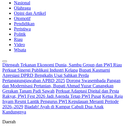
Nasional
Olahraga
Opini dan Artikel
Otomotif
Pendidikan
Peristiwa
Politik
Riau
Video
Wisata
Ditengah Tekanan Ekonomi Dunia, Sambu Group dan PWI Riau
Perkuat Sinergi Publikasi Industri Kelapa
Bupati Kasmarni
Apresiasi DPRD Bengkalis Usai Sahkan Perda
Pertanggungjawaban APBD 2025
Dorong Swasembada Pangan
dan Modernisasi Pertanian, Bupati Ahmad Yuzar Canangkan
Gerakan Tanam Padi Sawah
Perkuat Adaptasi Digital dan Pesta
Rakyat, PWI Fest 2026 Jadi Agenda Tetap PWI Pusat
Ketua Raja
Isyam Resmi Lantik Pengurus PWI Kepulauan Meranti Periode
2026–2029
Biadab! Ayah di Kampar Cabuli Dua Anak
Kandungnya
Daerah