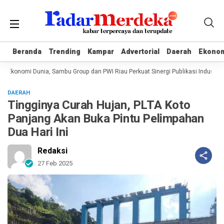
Beranda
Beranda
Trending
Trending
Kampar
Kampar
Advertorial
Advertorial
Daerah
Daerah
Ekono
Ekono
 Ekonomi Dunia, Sambu Group dan PWI Riau Perkuat Sinergi Publikasi Industri K
DAERAH
Tingginya Curah Hujan, PLTA Koto
Panjang Akan Buka Pintu Pelimpahan
Dua Hari Ini
Redaksi
27 Feb 2025