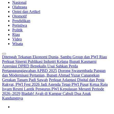
Nasional
Olahraga
Opini dan Artikel
Otomotif
Pendidikan
Peristiwa
Politik
Riau
Video
Wisata
Ditengah Tekanan Ekonomi Dunia, Sambu Group dan PWI Riau
Perkuat Sinergi Publikasi Industri Kelapa
Bupati Kasmarni
Apresiasi DPRD Bengkalis Usai Sahkan Perda
Pertanggungjawaban APBD 2025
Dorong Swasembada Pangan
dan Modernisasi Pertanian, Bupati Ahmad Yuzar Canangkan
Gerakan Tanam Padi Sawah
Perkuat Adaptasi Digital dan Pesta
Rakyat, PWI Fest 2026 Jadi Agenda Tetap PWI Pusat
Ketua Raja
Isyam Resmi Lantik Pengurus PWI Kepulauan Meranti Periode
2026–2029
Biadab! Ayah di Kampar Cabuli Dua Anak
Kandungnya