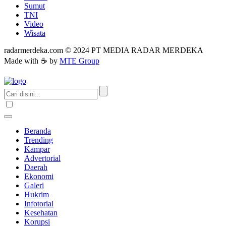
Sumut
TNI
Video
Wisata
radarmerdeka.com © 2024 PT MEDIA RADAR MERDEKA
Made with ☕ by
MTE Group
Beranda
Trending
Kampar
Advertorial
Daerah
Ekonomi
Galeri
Hukrim
Infotorial
Kesehatan
Korupsi