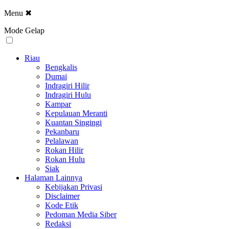
Menu
✖
Mode Gelap
Riau
Bengkalis
Dumai
Indragiri Hilir
Indragiri Hulu
Kampar
Kepulauan Meranti
Kuantan Singingi
Pekanbaru
Pelalawan
Rokan Hilir
Rokan Hulu
Siak
Halaman Lainnya
Kebijakan Privasi
Disclaimer
Kode Etik
Pedoman Media Siber
Redaksi