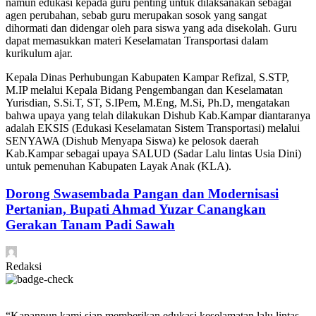
namun edukasi kepada guru penting untuk dilaksanakan sebagai
agen perubahan, sebab guru merupakan sosok yang sangat
dihormati dan didengar oleh para siswa yang ada disekolah. Guru
dapat memasukkan materi Keselamatan Transportasi dalam
kurikulum ajar.
Kepala Dinas Perhubungan Kabupaten Kampar Refizal, S.STP,
M.IP melalui Kepala Bidang Pengembangan dan Keselamatan
Yurisdian, S.Si.T, ST, S.IPem, M.Eng, M.Si, Ph.D, mengatakan
bahwa upaya yang telah dilakukan Dishub Kab.Kampar diantaranya
adalah EKSIS (Edukasi Keselamatan Sistem Transportasi) melalui
SENYAWA (Dishub Menyapa Siswa) ke pelosok daerah
Kab.Kampar sebagai upaya SALUD (Sadar Lalu lintas Usia Dini)
untuk pemenuhan Kabupaten Layak Anak (KLA).
Dorong Swasembada Pangan dan Modernisasi
Pertanian, Bupati Ahmad Yuzar Canangkan
Gerakan Tanam Padi Sawah
Redaksi
“Kapanpun kami siap memberikan edukasi keselamatan lalu lintas