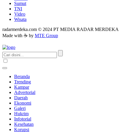
Sumut
TNI
Video
Wisata
radarmerdeka.com © 2024 PT MEDIA RADAR MERDEKA
Made with ☕ by
MTE Group
Beranda
Trending
Kampar
Advertorial
Daerah
Ekonomi
Galeri
Hukrim
Infotorial
Kesehatan
Korupsi