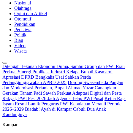
Nasional
Olahraga
Opini dan Artikel
Otomotif
Pendidikan
Peristiwa
Politik
Riau
Video
Wisata
Ditengah Tekanan Ekonomi Dunia, Sambu Group dan PWI Riau
Perkuat Sinergi Publikasi Industri Kelapa
Bupati Kasmarni
Apresiasi DPRD Bengkalis Usai Sahkan Perda
Pertanggungjawaban APBD 2025
Dorong Swasembada Pangan
dan Modernisasi Pertanian, Bupati Ahmad Yuzar Canangkan
Gerakan Tanam Padi Sawah
Perkuat Adaptasi Digital dan Pesta
Rakyat, PWI Fest 2026 Jadi Agenda Tetap PWI Pusat
Ketua Raja
Isyam Resmi Lantik Pengurus PWI Kepulauan Meranti Periode
2026–2029
Biadab! Ayah di Kampar Cabuli Dua Anak
Kandungnya
Kampar