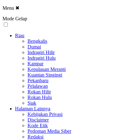
Menu
✖
Mode Gelap
Riau
Bengkalis
Dumai
Indragiri Hilir
Indragiri Hulu
Kampar
Kepulauan Meranti
Kuantan Singingi
Pekanbaru
Pelalawan
Rokan Hilir
Rokan Hulu
Siak
Halaman Lainnya
Kebijakan Privasi
Disclaimer
Kode Etik
Pedoman Media Siber
Redaksi