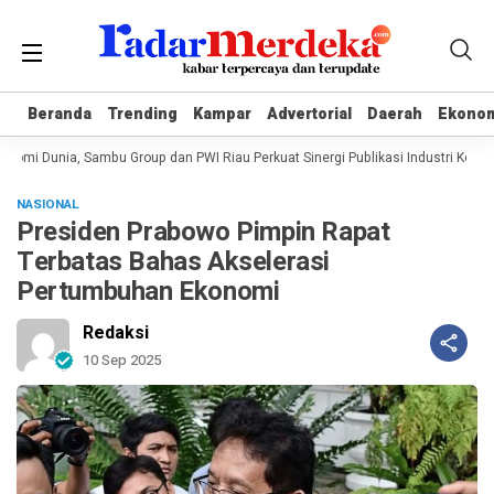
Beranda
Beranda
Trending
Trending
Kampar
Kampar
Advertorial
Advertorial
Daerah
Daerah
Ekono
Ekono
omi Dunia, Sambu Group dan PWI Riau Perkuat Sinergi Publikasi Industri Kelapa
NASIONAL
Presiden Prabowo Pimpin Rapat
Terbatas Bahas Akselerasi
Pertumbuhan Ekonomi
Redaksi
10 Sep 2025