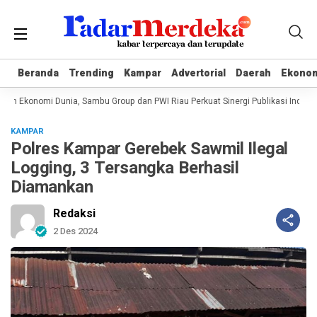
Beranda
Beranda
Trending
Trending
Kampar
Kampar
Advertorial
Advertorial
Daerah
Daerah
Ekono
Ekono
an Ekonomi Dunia, Sambu Group dan PWI Riau Perkuat Sinergi Publikasi Industri
KAMPAR
Polres Kampar Gerebek Sawmil Ilegal
Logging, 3 Tersangka Berhasil
Diamankan
Redaksi
2 Des 2024