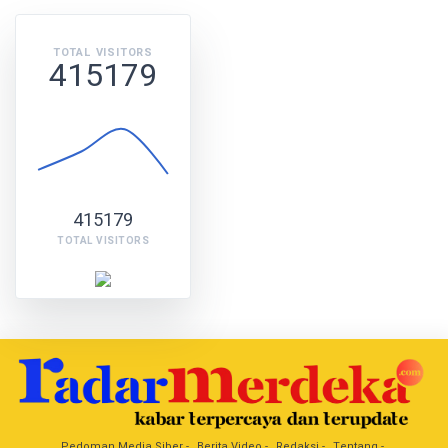
TOTAL VISITORS
415179
415179
TOTAL VISITORS
Pedoman Media Siber
Berita Video
Redaksi
Tentang