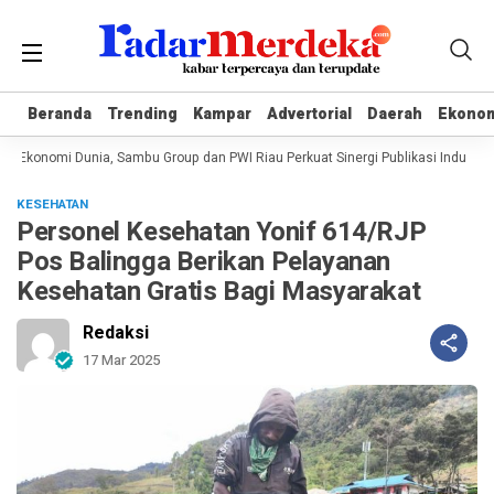
Beranda
Beranda
Trending
Trending
Kampar
Kampar
Advertorial
Advertorial
Daerah
Daerah
Ekono
Ekono
 Ekonomi Dunia, Sambu Group dan PWI Riau Perkuat Sinergi Publikasi Industri K
KESEHATAN
Personel Kesehatan Yonif 614/RJP
Pos Balingga Berikan Pelayanan
Kesehatan Gratis Bagi Masyarakat
Redaksi
17 Mar 2025