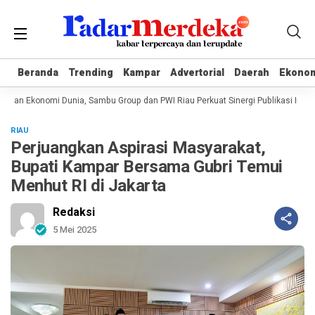
Beranda
Beranda
Trending
Trending
Kampar
Kampar
Advertorial
Advertorial
Daerah
Daerah
Ekono
Ekono
anan Ekonomi Dunia, Sambu Group dan PWI Riau Perkuat Sinergi Publikasi Indust
RIAU
Perjuangkan Aspirasi Masyarakat,
Bupati Kampar Bersama Gubri Temui
Menhut RI di Jakarta
Redaksi
5 Mei 2025