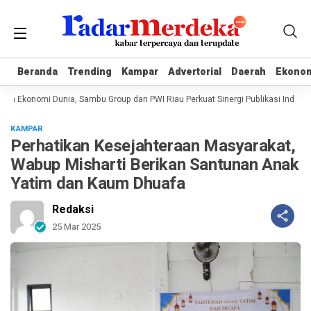
Beranda
Beranda
Trending
Trending
Kampar
Kampar
Advertorial
Advertorial
Daerah
Daerah
Ekono
Ekono
an Ekonomi Dunia, Sambu Group dan PWI Riau Perkuat Sinergi Publikasi Industri 
KAMPAR
Perhatikan Kesejahteraan Masyarakat,
Wabup Misharti Berikan Santunan Anak
Yatim dan Kaum Dhuafa
Redaksi
25 Mar 2025