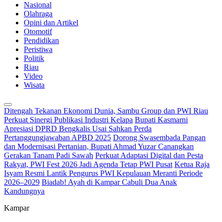
Nasional
Olahraga
Opini dan Artikel
Otomotif
Pendidikan
Peristiwa
Politik
Riau
Video
Wisata
Ditengah Tekanan Ekonomi Dunia, Sambu Group dan PWI Riau
Perkuat Sinergi Publikasi Industri Kelapa
Bupati Kasmarni
Apresiasi DPRD Bengkalis Usai Sahkan Perda
Pertanggungjawaban APBD 2025
Dorong Swasembada Pangan
dan Modernisasi Pertanian, Bupati Ahmad Yuzar Canangkan
Gerakan Tanam Padi Sawah
Perkuat Adaptasi Digital dan Pesta
Rakyat, PWI Fest 2026 Jadi Agenda Tetap PWI Pusat
Ketua Raja
Isyam Resmi Lantik Pengurus PWI Kepulauan Meranti Periode
2026–2029
Biadab! Ayah di Kampar Cabuli Dua Anak
Kandungnya
Kampar