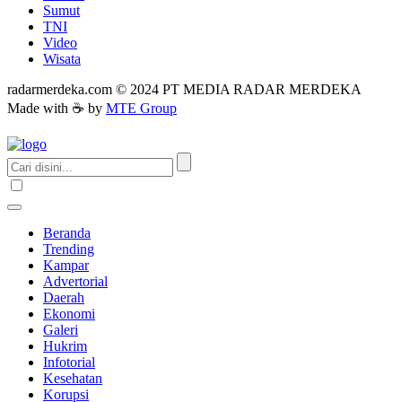
Sumut
TNI
Video
Wisata
radarmerdeka.com © 2024 PT MEDIA RADAR MERDEKA
Made with ☕ by
MTE Group
Beranda
Trending
Kampar
Advertorial
Daerah
Ekonomi
Galeri
Hukrim
Infotorial
Kesehatan
Korupsi