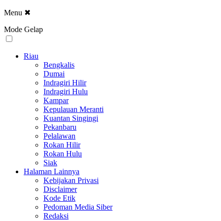
Menu
✖
Mode Gelap
Riau
Bengkalis
Dumai
Indragiri Hilir
Indragiri Hulu
Kampar
Kepulauan Meranti
Kuantan Singingi
Pekanbaru
Pelalawan
Rokan Hilir
Rokan Hulu
Siak
Halaman Lainnya
Kebijakan Privasi
Disclaimer
Kode Etik
Pedoman Media Siber
Redaksi