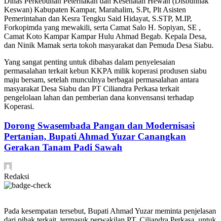
Dinas Perkebunan Peternakan dan Kesehatan Hewan (Disbunnak
Keswan) Kabupaten Kampar, Marahalim, S.Pt, Plt Asisten
Pemerintahan dan Kesra Tengku Said Hidayat, S.STP, M.IP,
Forkopimda yang mewakili, serta Camat Salo H. Sopiyan, SE ,
Camat Koto Kampar Kampar Hulu Ahmad Begab. Kepala Desa,
dan Ninik Mamak serta tokoh masyarakat dan Pemuda Desa Siabu.
Yang sangat penting untuk dibahas dalam penyelesaian
permasalahan terkait kebun KKPA milik koperasi produsen siabu
maju bersam, setelah munculnya berbagai permasalahan antara
masyarakat Desa Siabu dan PT Ciliandra Perkasa terkait
pengelolaan lahan dan pemberian dana konvensansi terhadap
Koperasi.
Dorong Swasembada Pangan dan Modernisasi
Pertanian, Bupati Ahmad Yuzar Canangkan
Gerakan Tanam Padi Sawah
Redaksi
Pada kesempatan tersebut, Bupati Ahmad Yuzar meminta penjelasan
dari pihak terkait, termasuk perwakilan PT. Ciliandra Perkasa, untuk