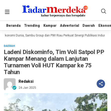
Beranda
Beranda
Trending
Trending
Kampar
Kampar
Advertorial
Advertorial
Daerah
Daerah
Ekono
Ekono
 Ekonomi Dunia, Sambu Group dan PWI Riau Perkuat Sinergi Publikasi Industri K
DAERAH
Ladeni Diskominfo, Tim Voli Satpol PP
Kampar Menang dalam Lanjutan
Turnamen Voli HUT Kampar ke 75
Tahun
Redaksi
24 Jan 2025