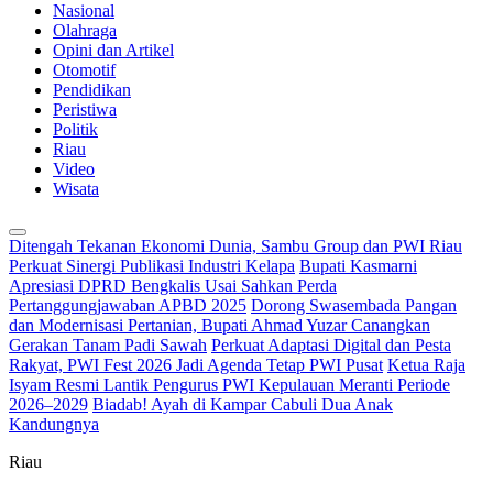
Nasional
Olahraga
Opini dan Artikel
Otomotif
Pendidikan
Peristiwa
Politik
Riau
Video
Wisata
Ditengah Tekanan Ekonomi Dunia, Sambu Group dan PWI Riau
Perkuat Sinergi Publikasi Industri Kelapa
Bupati Kasmarni
Apresiasi DPRD Bengkalis Usai Sahkan Perda
Pertanggungjawaban APBD 2025
Dorong Swasembada Pangan
dan Modernisasi Pertanian, Bupati Ahmad Yuzar Canangkan
Gerakan Tanam Padi Sawah
Perkuat Adaptasi Digital dan Pesta
Rakyat, PWI Fest 2026 Jadi Agenda Tetap PWI Pusat
Ketua Raja
Isyam Resmi Lantik Pengurus PWI Kepulauan Meranti Periode
2026–2029
Biadab! Ayah di Kampar Cabuli Dua Anak
Kandungnya
Riau