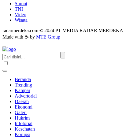
Sumut
TNI
Video
Wisata
radarmerdeka.com © 2024 PT MEDIA RADAR MERDEKA
Made with ☕ by
MTE Group
Beranda
Trending
Kampar
Advertorial
Daerah
Ekonomi
Galeri
Hukrim
Infotorial
Kesehatan
Korupsi