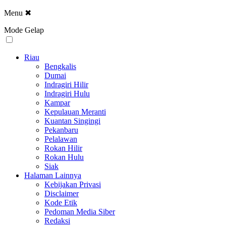
Menu
✖
Mode Gelap
Riau
Bengkalis
Dumai
Indragiri Hilir
Indragiri Hulu
Kampar
Kepulauan Meranti
Kuantan Singingi
Pekanbaru
Pelalawan
Rokan Hilir
Rokan Hulu
Siak
Halaman Lainnya
Kebijakan Privasi
Disclaimer
Kode Etik
Pedoman Media Siber
Redaksi