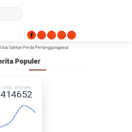
 Sahkan Perda Pertanggungjawaban APBD 2025
Dorong Swasembada Pa
erita Populer
TOTAL VISITORS
414652