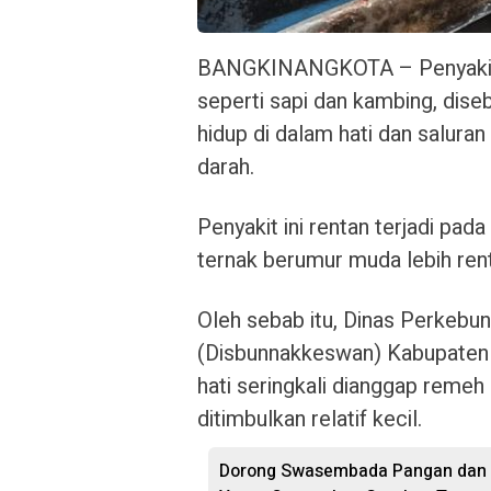
BANGKINANGKOTA – Penyakit ca
seperti sapi dan kambing, dise
hidup di dalam hati dan salura
darah.
Penyakit ini rentan terjadi pad
ternak berumur muda lebih ren
Oleh sebab itu, Dinas Perkebu
(Disbunnakkeswan) Kabupaten
hati seringkali dianggap remeh
ditimbulkan relatif kecil.
Dorong Swasembada Pangan dan M