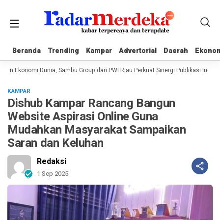
Beranda
Beranda
Trending
Trending
Kampar
Kampar
Advertorial
Advertorial
Daerah
Daerah
Ekono
Ekono
an Ekonomi Dunia, Sambu Group dan PWI Riau Perkuat Sinergi Publikasi Industri
KAMPAR
Dishub Kampar Rancang Bangun
Website Aspirasi Online Guna
Mudahkan Masyarakat Sampaikan
Saran dan Keluhan
Redaksi
1 Sep 2025