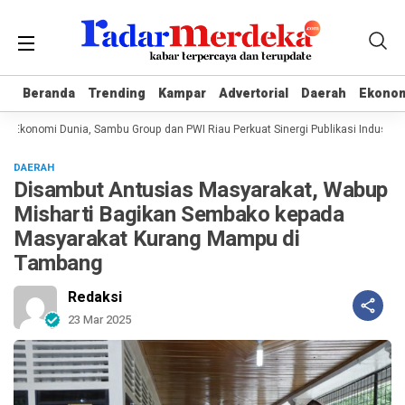
Beranda
Beranda
Trending
Trending
Kampar
Kampar
Advertorial
Advertorial
Daerah
Daerah
Ekono
Ekono
Ekonomi Dunia, Sambu Group dan PWI Riau Perkuat Sinergi Publikasi Industri Ke
DAERAH
Disambut Antusias Masyarakat, Wabup
Misharti Bagikan Sembako kepada
Masyarakat Kurang Mampu di
Tambang
Redaksi
23 Mar 2025