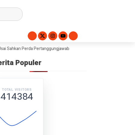
 Sahkan Perda Pertanggungjawaban APBD 2025
Dorong Swasembada Pa
erita Populer
TOTAL VISITORS
414384