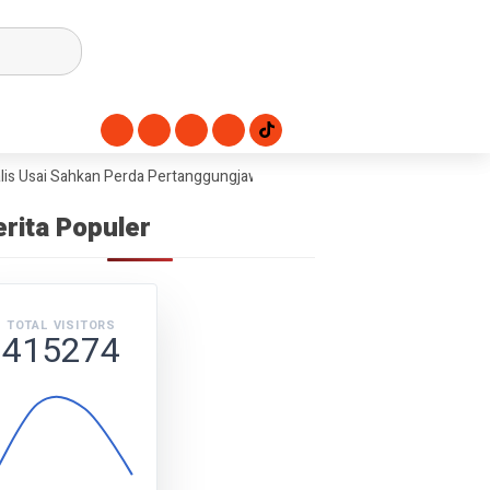
Usai Sahkan Perda Pertanggungjawaban APBD 2025
Dorong Swasembad
erita Populer
TOTAL VISITORS
415274