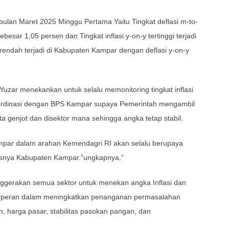
 bulan Maret 2025 Minggu Pertama Yaitu Tingkat deflasi m-to-
esar 1,05 persen dan Tingkat inflasi y-on-y tertinggi terjadi
rendah terjadi di Kabupaten Kampar dengan deflasi y-on-y
zar menekankan untuk selalu memonitoring tingkat inflasi
rkordinasi dengan BPS Kampar supaya Pemerintah mengambil
ita genjot dan disektor mana sehingga angka tetap stabil.
par dalam arahan Kemendagri RI akan selalu berupaya
usnya Kabupaten Kampar.”ungkapnya.”
gerakan semua sektor untuk menekan angka Inflasi dan
rperan dalam meningkatkan penanganan permasalahan
n, harga pasar, stabilitas pasokan pangan, dan