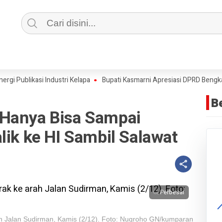
Publikasi Industri Kelapa
Bupati Kasmarni Apresiasi DPRD Bengkal
B
Hanya Bisa Sampai
lik ke HI Sambil Salawat
Perbesar
h Jalan Sudirman, Kamis (2/12). Foto: Nugroho GN/kumparan