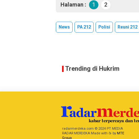
Halaman :
1
2
News
PA 212
Polisi
Reuni 212
Trending di Hukrim
radarmerdeka.com © 2024 PT MEDIA
RADAR MERDEKA Made with ☕ by
MTE
Group