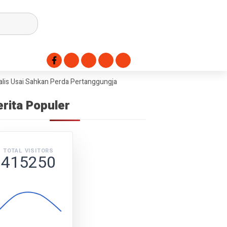
is Usai Sahkan Perda Pertanggungjawaban APBD 2025
Dorong Swasemb
erita Populer
TOTAL VISITORS
415250